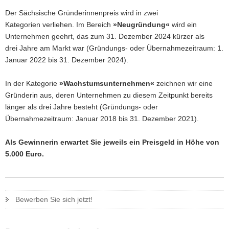
a
Der Sächsische Gründerinnenpreis wird in zwei
v
Kategorien verliehen. Im Bereich
»Neugründung«
wird ein
i
Unternehmen geehrt, das zum 31. Dezember 2024 kürzer als
g
drei Jahre am Markt war (Gründungs- oder Übernahmezeitraum: 1.
a
Januar 2022 bis 31. Dezember 2024).
t
i
In der Kategorie
»
Wachstumsunternehmen«
zeichnen wir eine
o
Gründerin aus, deren Unternehmen zu diesem Zeitpunkt bereits
n
länger als drei Jahre besteht (Gründungs- oder
Übernahmezeitraum: Januar 2018 bis 31. Dezember 2021).
Als Gewinnerin erwartet Sie jeweils ein Preisgeld in Höhe von
5.000 Euro.
Bewerben Sie sich jetzt!