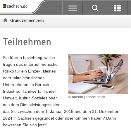
P
P
H
F
o
o
a
o
r
r
u
o
Gründerinnenpreis
t
t
p
t
a
a
t
e
l
l
i
r
Teilnehmen
Hauptinhalt
ü
n
n
-
b
a
h
B
e
v
a
e
Sie führen beziehungsweise
r
i
l
r
tragen das unternehmerische
g
g
t
e
Risiko für ein Einzel-, kleines
r
a
i
oder mittelständisches
e
t
c
Unternehmen im Bereich
i
i
h
Industrie, Handwerk, Handel,
f
o
© bnenin | adobe stock
Umwelt, Kultur, Soziales oder
e
n
aus dem Dienstleistungssektor,
n
das Sie zwischen dem 1. Januar 2018 und dem 31. Dezember
d
2024 in Sachsen gegründet oder übernommen haben? Dann
e
bewerben Sie sich jetzt!
N